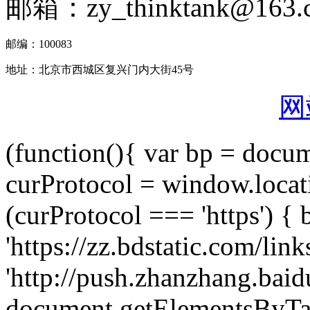
邮箱：zy_thinktank@163.
邮编：100083
地址：北京市西城区复兴门内大街45号
网
(function(){ var bp = docume
curProtocol = window.location
(curProtocol === 'https') { 
'https://zz.bdstatic.com/link
'http://push.zhanzhang.baidu
document.getElementsByTag