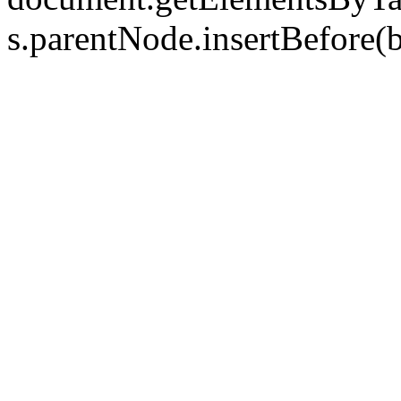
s.parentNode.insertBefore(bp